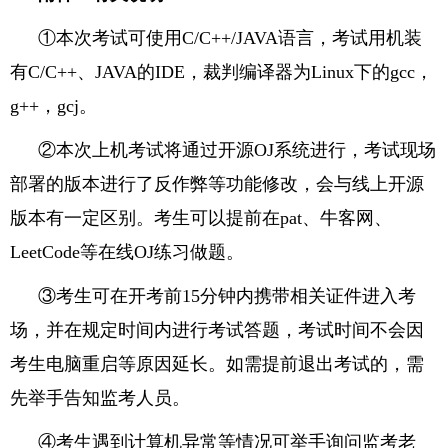
①本次考试可使用
C/C++/JAVA
语言，考试用机装
有
C/C++
、
JAVA
的
IDE
，裁判编译器为
Linux
下的
gcc
，
g++
，
gcj
。
②本次上机考试将通过开源
OJ
系统进行，考试现场
部署的版本进行了反作弊等功能修改，会与线上开源
版本有一定区别。考生可以提前在
pat
、牛客网、
LeetCode
等在线
OJ
练习做题。
③考生可在开考前
15
分钟内携带相关证件进入考
场，并在规定时间内进行考试答题，考试时间不会因
考生电脑重启等原因延长。如需提前退出考试的，需
先举手告知监考人员。
④考生遇到计算机异常等情况可举手询问监考老