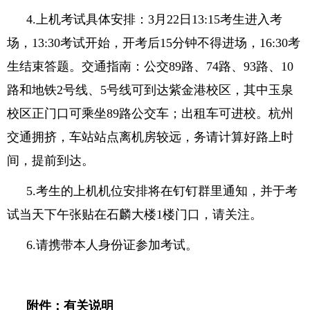
4.
上机考试具体安排：
3
月
22
日
13:15
考生进入考
场，
13:30
考试开始，开考后
15
分钟不得进场，
16:30
考
生结束答题。交通指南：公交
89
路、
74
路、
93
路、
10
路和地铁
2
号线、
5
号线可到达紫金港校区，其中玉泉
校区正门口可乘坐
89
路公交车；出租车可进校。杭州
交通拥挤，车站站点离机房较远，务请计算好路上时
间，提前到达。
5.
考生的上机机位安排将在钉钉群里通知，并于考
试当天下午张贴在石麟大楼
1
楼门口，请关注。
6.
请携带本人身份证参加考试。
附件：有关说明