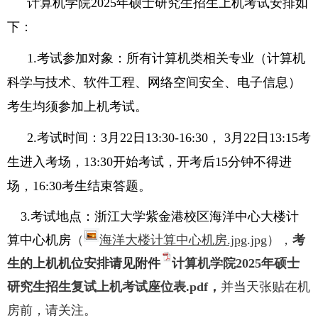
计算机学院
2025
年硕士研究生招生上机考试安排如
下：
1.
考试参加对象：所有计算机类相关专业（计算机
科学与技术、软件工程、网络空间安全、电子信息）
考生均须参加上机考试。
2.
考试时间：
3
月
22
日
13:30-16:30
，
3
月
22
日
13:15
考
生进入考场，
13:30
开始考试，开考后
15
分钟不得进
场，
16:30
考生结束答题。
3.
考试地点：
浙江大学紫金港校区海洋中心大楼计
算中心机房
（
海洋大楼计算中心机房.jpg
.jpg
），
考
生的上机机位安排请见附件
计算机学院2025年硕士
研究生招生复试上机考试座位表.pdf
，
并当天张贴在机
房前，请关注。