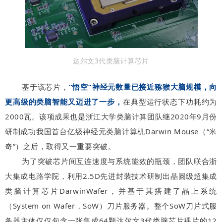
达尔文3代类脑计算芯片
基于该芯片，
“悟空”神经元数量已接近猕猴大脑规模，向
更高级的类脑智能又迈进了一步，
在典型运行状态下功耗约为
2000瓦。该项成果也是浙江大学类脑计算团队继2020年9月份
研制成功我国首台亿级神经元类脑计算机Darwin Mouse（“米
奇”）之后，取得又一重要突破。
为了突破芯片间互连速度与系统能效的瓶颈，团队联合浙
大集成电路学院，利用2.5D先进封装技术研制出晶圆级超集成
类脑计算芯片DarwinWafer，并
基于其搭建了晶上系统
（System on Wafer，SoW）刀片服务器。
整个SoW刀片式服
务器主体仅仅包含一张集成64颗达尔文3代类脑芯片裸片的12