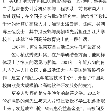
1
，实现了浙大计算机从
0
到
1
的突破。
1978
年，他再度
白手起家创办计算机科学与工程学系，前瞻布局人工
智能领域，在全国招收首批
5
位研究生。他培养了数以
千计的计算机高级人才，涌现出潘云鹤、陈纯、吴朝
晖三位院士，其中潘云鹤与吴朝晖先后担任浙江大学
校长，成就了中国高等教育史上的一段佳话。
1987
年，何先生荣获首届浙江大学教师最高奖
——竺可桢优秀教师奖。在产学研结合方面，他同样
体现出了惊人的远见与胆魄。
2001
年，年近八旬的何
志均先生力排众议，促成浙江大学与美国道富银行合
作，建立了“浙江大学道富技术中心”，开创了中国高
校向欧美大规模输出高端软件研发服务的先河。
更令人动容的是先生晚年的慈善之举。
2015
年，
92
岁高龄的何先生与夫人薛艳庄教授将毕生积蓄捐献
出来，发起成立“浙江省云惠公益基金会”。当被问及