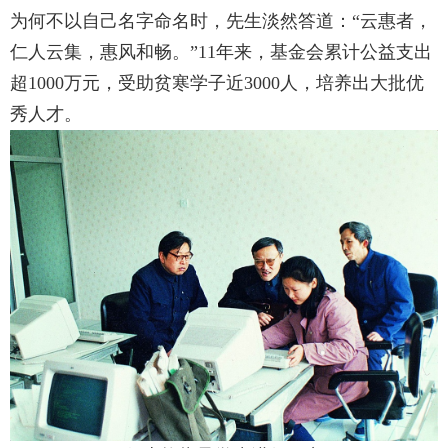
为何不以自己名字命名时，先生淡然答道：“云惠者，
仁人云集，惠风和畅。”
11
年来，基金会累计公益支出
超
1000
万元，受助贫寒学子近
3000
人，培养出大批优
秀人才。