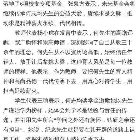
落地了
6
项校友专项基金。张泉方表示，未来基金会将
继续传承何志均先生的公益大爱，赓续求是文脉，推
动求是精神薪火永续、代代相传。
教师代表杨小虎在发言中表示，何先生的高瞻远
瞩、宽广胸怀和崇高师德，深刻影响了自己从教三十
余年的理念。何先生从不以资历论高低，始终信任年
轻人、放手让后辈挑大梁，这种育人风范是每一位教
师的榜样。他表示，作为教师，要把何先生的育人精
神和高尚品德一代代传承下去，用真心对待学生，用
担当延续薪火。
学生代表王瑜表示，何志均奖学金激励她以先生
严谨治学为榜样，她体会到学术是经验与责任的传
递，并引用先生所言“学问之外还有胸怀，钻研之余还
有担当”。她说，纪念先生就是要在其开辟的道路上认
真工作，将探索精神和育人精神传承下去。