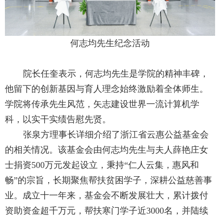
何志均先生纪念活动
院长任奎表示，何志均先生是学院的精神丰碑，
他留下的创新基因与育人理念始终激励着全体师生。
学院将传承先生风范，矢志建设世界一流计算机学
科，以实干实绩告慰先贤。
张泉方理事长详细介绍了浙江省云惠公益基金会
的相关情况。该基金会由何志均先生与夫人薛艳庄女
士捐资
500
万元发起设立，秉持“仁人云集，惠风和
畅”的宗旨，长期聚焦帮扶贫困学子，深耕公益慈善事
业。成立十一年来，基金会不断发展壮大，累计拨付
资助资金超千万元，帮扶寒门学子近
3000
名，并陆续